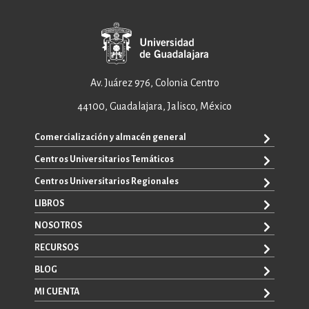
Av. Juárez 976, Colonia Centro
44100, Guadalajara, Jalisco, México
Comercialización y almacén general
Centros Universitarios Temáticos
ventas@editorial.udg.mx
WhatsApp: +52 33 1433 6869
Centros Universitarios Regionales
CUAAD
CUCEA
LIBROS
CUAAD
CUCS
CUCBA
NOSOTROS
TODOS LOS LIBROS
CUCBA
CUCEI
E-BOOKS
RECURSOS
CUCEI
SOBRE NOSOTROS
CUCOSTA
LIBROS DE TEXTO
CUCSH
CONTACTO
BLOG
CUCHAPALA
PROMOCIONALES
CATÁLOGOS
AUTORES
CUCSH
CONVOCATORIAS
MI CUENTA
LA VENTANA ROJA
CULAGOS