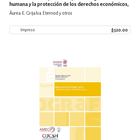
humana y la protección de los derechos económicos,
sociales y culturales en México
Áurea E. Grijalva Eternod y otros
$320.00
Impreso