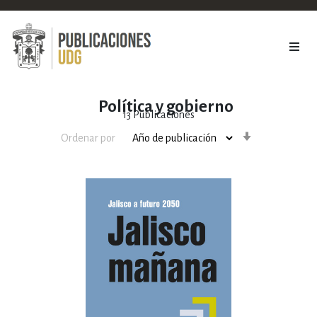
Política y gobierno
13
Publicaciones
Orden
Ordenar por
ascendente