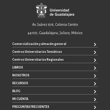
Av. Juárez 976, Colonia Centro
44100, Guadalajara, Jalisco, México
Comercialización y almacén general
Centros Universitarios Temáticos
ventas@editorial.udg.mx
WhatsApp: +52 33 1433 6869
Centros Universitarios Regionales
CUAAD
CUCEA
LIBROS
CUAAD
CUCS
CUCBA
NOSOTROS
TODOS LOS LIBROS
CUCBA
CUCEI
E-BOOKS
RECURSOS
CUCEI
SOBRE NOSOTROS
CUCOSTA
LIBROS DE TEXTO
CUCSH
CONTACTO
BLOG
CUCHAPALA
PROMOCIONALES
CATÁLOGOS
AUTORES
CUCSH
CONVOCATORIAS
MI CUENTA
LA VENTANA ROJA
CULAGOS
PREGUNTAS FRECUENTES
REGISTRO
CUSUR