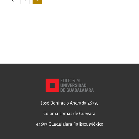
Página
Anterior
Página
Está viendo la página
José Bonifacio Andrada 2679,
Colonia Lomas de Guevara
44657 Guadalajara, Jalisco, México