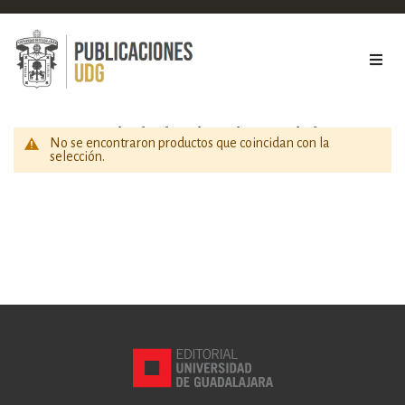
Sociedad y ciencias sociales
No se encontraron productos que coincidan con la
selección.