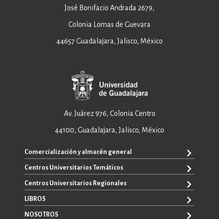
José Bonifacio Andrada 2679,
Colonia Lomas de Guevara
44657 Guadalajara, Jalisco, México
Av. Juárez 976, Colonia Centro
44100, Guadalajara, Jalisco, México
Comercialización y almacén general
Centros Universitarios Temáticos
ventas@editorial.udg.mx
WhatsApp: +52 33 1433 6869
Centros Universitarios Regionales
CUAAD
CUCEA
LIBROS
CUAAD
CUCS
CUCBA
NOSOTROS
TODOS LOS LIBROS