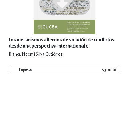
Los mecanismos alternos de solución de conflictos
desde una perspectiva internacional e
interdisciplinar a partir del análisis bibliométrico
Blanca Noemí Silva Gutiérrez
$300.00
Impreso