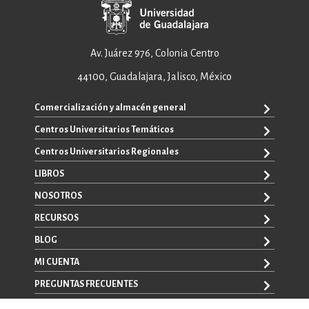
Av. Juárez 976, Colonia Centro
44100, Guadalajara, Jalisco, México
Comercialización y almacén general
Centros Universitarios Temáticos
ventas@editorial.udg.mx
WhatsApp: +52 33 1433 6869
Centros Universitarios Regionales
CUAAD
CUCEA
LIBROS
CUAAD
CUCS
CUCBA
NOSOTROS
TODOS LOS LIBROS
CUCBA
CUCEI
E-BOOKS
RECURSOS
CUCEI
SOBRE NOSOTROS
CUCOSTA
LIBROS DE TEXTO
CUCSH
CONTACTO
BLOG
CUCHAPALA
PROMOCIONALES
CATÁLOGOS
AUTORES
CUCSH
CONVOCATORIAS
MI CUENTA
LA VENTANA ROJA
CULAGOS
PREGUNTAS FRECUENTES
REGISTRO
CUSUR
INICIA SESIÓN