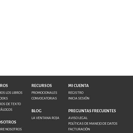
BROS
RECURSOS
MI CUENTA
OS LOS LIBROS
PROMOCIONALES
REGISTRO
BOOKS
CONVOCATORIAS
INICIA SESIÓN
ROS DE TEXTO
TÁLOGOS
BLOG
PREGUNTAS FRECUENTES
LA VENTANA ROJA
AVISO LEGAL
OSOTROS
POLÍTICAS DE MANEJO DE DATOS
BRE NOSOTROS
FACTURACIÓN