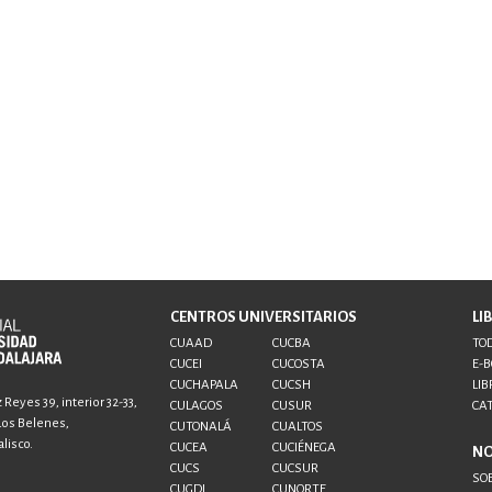
CENTROS UNIVERSITARIOS
LI
CUAAD
CUCBA
TOD
CUCEI
CUCOSTA
E-
CUCHAPALA
CUCSH
LIB
Reyes 39, interior 32-33,
CULAGOS
CUSUR
CA
 Los Belenes,
CUTONALÁ
CUALTOS
lisco.
CUCEA
CUCIÉNEGA
N
CUCS
CUCSUR
SO
CUGDL
CUNORTE