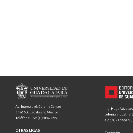
Av. Juárez 976, Colonia Centro
Ing. Hugo Vázquez 
44100, Guadalajara, México
colonia Industrial
Teléfono:
+52 (33) 3134 2222
45150, Zapopan, Ja
OTRAS LIGAS
Contacto: