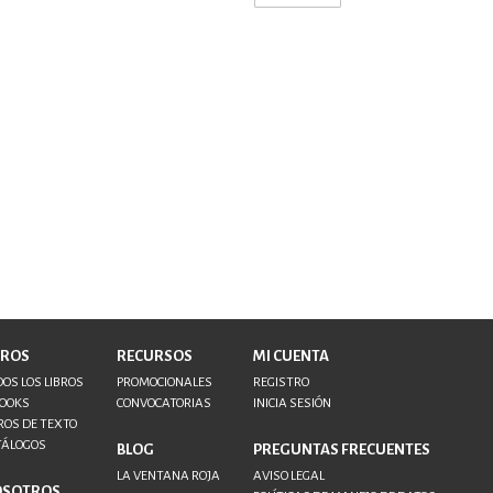
BROS
RECURSOS
MI CUENTA
OS LOS LIBROS
PROMOCIONALES
REGISTRO
BOOKS
CONVOCATORIAS
INICIA SESIÓN
ROS DE TEXTO
TÁLOGOS
BLOG
PREGUNTAS FRECUENTES
LA VENTANA ROJA
AVISO LEGAL
OSOTROS