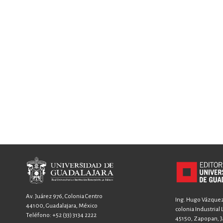
Av. Juárez 976, Colonia Centro
Ing. Hugo Vázquez 
44100, Guadalajara, México
colonia Industrial
Teléfono:
+52 (33) 3134 2222
45150, Zapopan, Ja