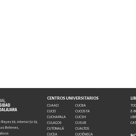
CENTROS UNIVERSITARIOS
LI
CUAAD
CUCBA
TOD
CUCEI
CUCOSTA
E-
CUCHAPALA
CUCSH
LIB
Reyes 39, interior 32-33,
CULAGOS
CUSUR
CA
 Los Belenes,
CUTONALÁ
CUALTOS
lisco.
CUCEA
CUCIÉNEGA
N