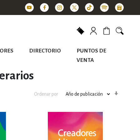
Mi carrito
ORES
DIRECTORIO
PUNTOS DE
VENTA
terarios
Orden
Ordenar por
ascenden