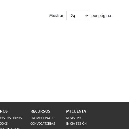
Mostrar
por página
BROS
RECURSOS
MI CUENTA
OS LOS LIBROS
PROMOCIONALES
REGISTRO
BOOKS
CONVOCATORIAS
INICIA SESIÓN