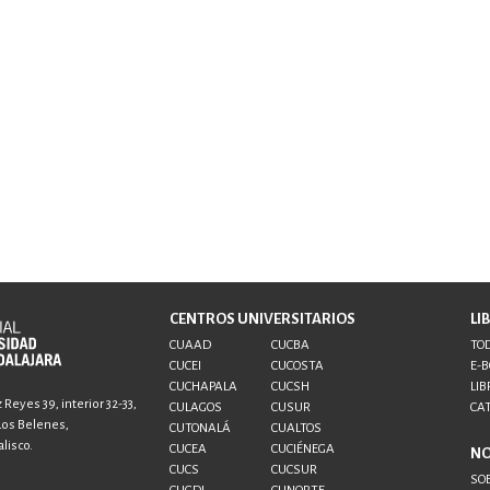
CENTROS UNIVERSITARIOS
LI
CUAAD
CUCBA
TOD
CUCEI
CUCOSTA
E-
CUCHAPALA
CUCSH
LIB
Reyes 39, interior 32-33,
CULAGOS
CUSUR
CA
 Los Belenes,
CUTONALÁ
CUALTOS
lisco.
CUCEA
CUCIÉNEGA
N
CUCS
CUCSUR
SO