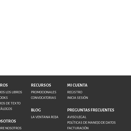
BROS
RECURSOS
MI CUENTA
OS LOS LIBROS
PROMOCIONALES
REGISTRO
BOOKS
CONVOCATORIAS
INICIA SESIÓN
ROS DE TEXTO
TÁLOGOS
BLOG
PREGUNTAS FRECUENTES
LA VENTANA ROJA
AVISO LEGAL
OSOTROS
POLÍTICAS DE MANEJO DE DATOS
BRE NOSOTROS
FACTURACIÓN