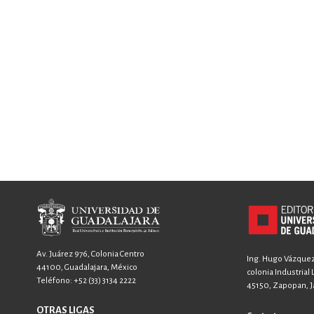
Av. Juárez 976, Colonia Centro
Ing. Hugo Vázquez 
44100, Guadalajara, México
colonia Industrial
Teléfono:
+52 (33) 3134 2222
45150, Zapopan, Ja
OTRAS LIGAS