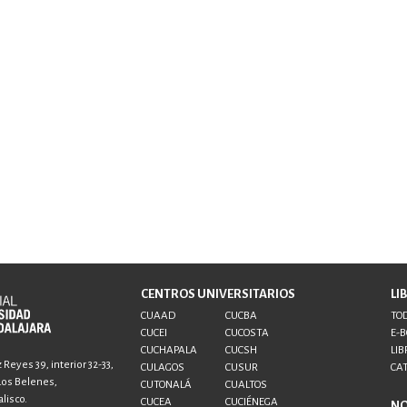
CENTROS UNIVERSITARIOS
LI
CUAAD
CUCBA
TOD
CUCEI
CUCOSTA
E-
CUCHAPALA
CUCSH
LIB
Reyes 39, interior 32-33,
CULAGOS
CUSUR
CA
 Los Belenes,
CUTONALÁ
CUALTOS
lisco.
CUCEA
CUCIÉNEGA
N