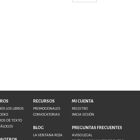
BROS
RECURSOS
MI CUENTA
OS LOS LIBROS
PROMOCIONALES
REGISTRO
BOOKS
CONVOCATORIAS
INICIA SESIÓN
ROS DE TEXTO
TÁLOGOS
BLOG
PREGUNTAS FRECUENTES
LA VENTANA ROJA
AVISO LEGAL
OSOTROS