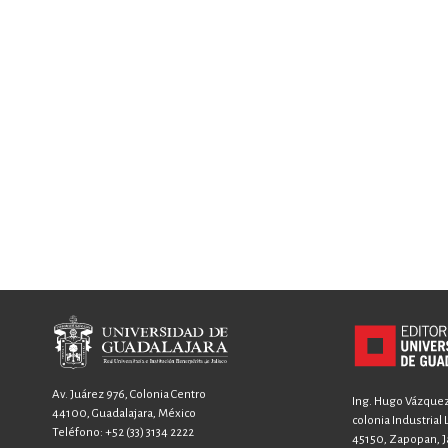
Av. Juárez 976, Colonia Centro
Ing. Hugo Vázquez 
44100, Guadalajara, México
colonia Industrial
Teléfono:
+52 (33) 3134 2222
45150, Zapopan, Ja