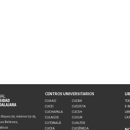
CENTROS UNIVERSITARIOS
LI
CUAAD
CUCBA
TOD
CUCEI
CUCOSTA
E-
CUCHAPALA
CUCSH
LIB
Reyes 39, interior 32-33,
CULAGOS
CUSUR
CA
 Los Belenes,
CUTONALÁ
CUALTOS
lisco.
CUCEA
CUCIÉNEGA
N