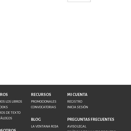
BROS
RECURSOS
MI CUENTA
OS LOS LIBROS
PROMOCIONALES
REGISTRO
BOOKS
CONVOCATORIAS
INICIA SESIÓN
ROS DE TEXTO
TÁLOGOS
BLOG
PREGUNTAS FRECUENTES
LA VENTANA ROJA
AVISO LEGAL
OSOTROS