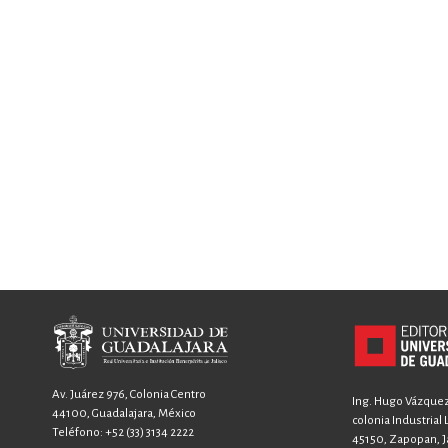
Av. Juárez 976, Colonia Centro
Ing. Hugo Vázquez 
44100, Guadalajara, México
colonia Industrial
Teléfono:
+52 (33) 3134 2222
45150, Zapopan, Ja