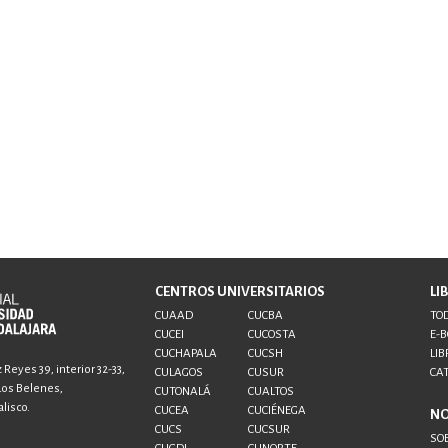
CENTROS UNIVERSITARIOS
LI
CUAAD
CUCBA
TOD
CUCEI
CUCOSTA
E-
CUCHAPALA
CUCSH
LIB
Reyes 39, interior 32-33,
CULAGOS
CUSUR
CA
 Los Belenes,
CUTONALÁ
CUALTOS
lisco.
CUCEA
CUCIÉNEGA
N
CUCS
CUCSUR
SO