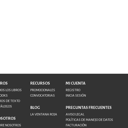
BROS
RECURSOS
MI CUENTA
OS LOS LIBROS
PROMOCIONALES
REGISTRO
BOOKS
CONVOCATORIAS
INICIA SESIÓN
ROS DE TEXTO
TÁLOGOS
BLOG
PREGUNTAS FRECUENTES
LA VENTANA ROJA
AVISO LEGAL
OSOTROS
POLÍTICAS DE MANEJO DE DATOS
BRE NOSOTROS
FACTURACIÓN