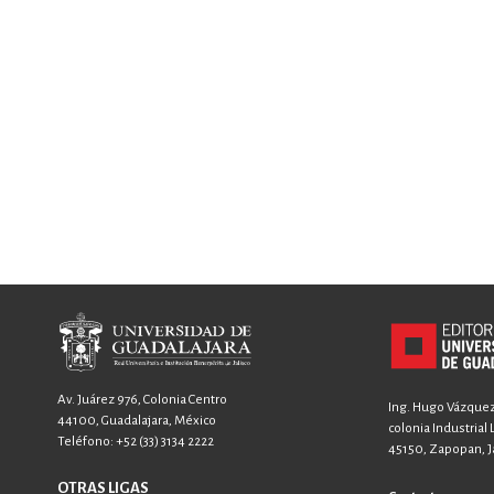
Av. Juárez 976, Colonia Centro
Ing. Hugo Vázquez 
44100, Guadalajara, México
colonia Industrial
Teléfono:
+52 (33) 3134 2222
45150, Zapopan, Ja
OTRAS LIGAS