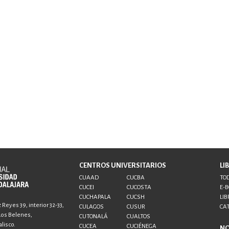
CENTROS UNIVERSITARIOS
LI
CUAAD
CUCBA
TOD
CUCEI
CUCOSTA
E-
CUCHAPALA
CUCSH
LIB
Reyes 39, interior 32-33,
CULAGOS
CUSUR
CA
 Los Belenes,
CUTONALÁ
CUALTOS
lisco.
CUCEA
CUCIÉNEGA
N