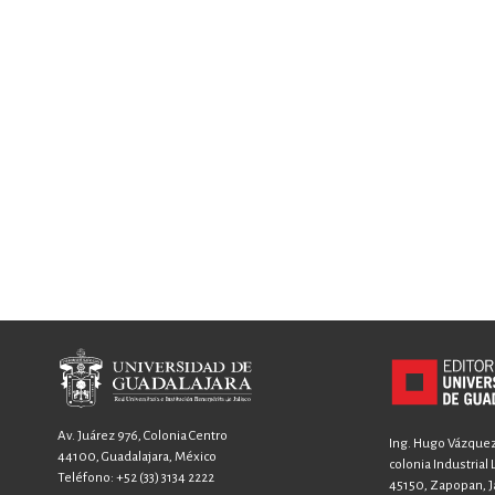
Av. Juárez 976, Colonia Centro
Ing. Hugo Vázquez 
44100, Guadalajara, México
colonia Industrial
Teléfono:
+52 (33) 3134 2222
45150, Zapopan, Ja