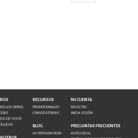
BROS
RECURSOS
MI CUENTA
OS LOS LIBROS
PROMOCIONALES
REGISTRO
BOOKS
CONVOCATORIAS
INICIA SESIÓN
ROS DE TEXTO
TÁLOGOS
BLOG
PREGUNTAS FRECUENTES
LA VENTANA ROJA
AVISO LEGAL
OSOTROS