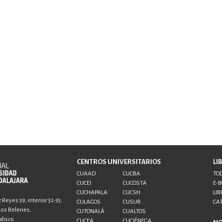
CENTROS UNIVERSITARIOS
LI
CUAAD
CUCBA
TOD
CUCEI
CUCOSTA
E-
CUCHAPALA
CUCSH
LIB
Reyes 39, interior 32-33,
CULAGOS
CUSUR
CA
 Los Belenes,
CUTONALÁ
CUALTOS
lisco.
CUCEA
CUCIÉNEGA