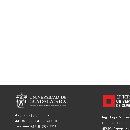
Av. Juárez 976, Colonia Centro
Ing. Hugo Vázquez 
44100, Guadalajara, México
colonia Industrial
Teléfono:
+52 (33) 3134 2222
45150, Zapopan, Ja