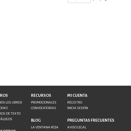
BROS
RECURSOS
MI CUENTA
OS LOS LIBROS
PROMOCIONALES
REGISTRO
BOOKS
CONVOCATORIAS
INICIA SESIÓN
ROS DE TEXTO
TÁLOGOS
BLOG
PREGUNTAS FRECUENTES
LA VENTANA ROJA
AVISO LEGAL