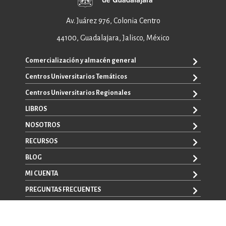
Av. Juárez 976, Colonia Centro
44100, Guadalajara, Jalisco, México
Comercialización y almacén general
Centros Universitarios Temáticos
ventas@editorial.udg.mx
WhatsApp: +52 33 1433 6869
Centros Universitarios Regionales
CUAAD
CUCEA
LIBROS
CUAAD
CUCS
CUCBA
NOSOTROS
TODOS LOS LIBROS
CUCBA
CUCEI
E-BOOKS
RECURSOS
CUCEI
SOBRE NOSOTROS
CUCOSTA
LIBROS DE TEXTO
CUCSH
CONTACTO
BLOG
CUCHAPALA
PROMOCIONALES
CATÁLOGOS
AUTORES
CUCSH
CONVOCATORIAS
MI CUENTA
LA VENTANA ROJA
CULAGOS
PREGUNTAS FRECUENTES
REGISTRO
CUSUR
INICIA SESIÓN
CUTONALÁ
AVISO LEGAL
CUALTOS
POLÍTICAS DE MANEJO DE DATOS
Mi carrito