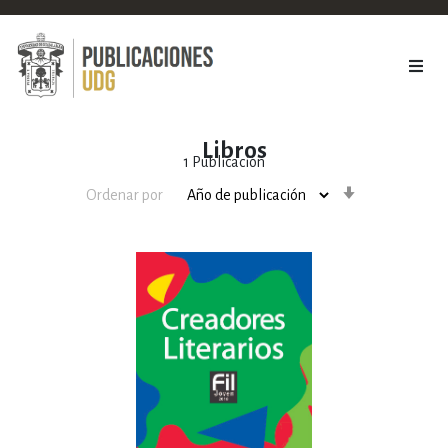
Libros
1
Publicación
Orden
Ordenar por
ascendente