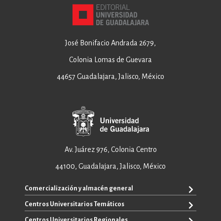
José Bonifacio Andrada 2679,
Colonia Lomas de Guevara
44657 Guadalajara, Jalisco, México
Av. Juárez 976, Colonia Centro
44100, Guadalajara, Jalisco, México
Comercialización y almacén general
Centros Universitarios Temáticos
ventas@editorial.udg.mx
WhatsApp: +52 33 1433 6869
Centros Universitarios Regionales