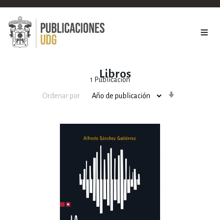
Libros
1
Publicación
Orden
Ordenar por
ascendente