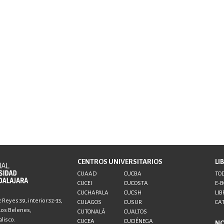
CENTROS UNIVERSITARIOS
LI
CUAAD
CUCBA
TOD
CUCEI
CUCOSTA
E-
CUCHAPALA
CUCSH
LIB
Reyes 39, interior 32-33,
CULAGOS
CUSUR
CA
 Los Belenes,
CUTONALÁ
CUALTOS
lisco.
CUCEA
CUCIÉNEGA
N