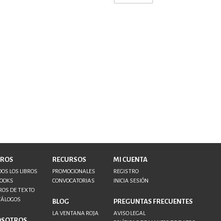
BROS
RECURSOS
MI CUENTA
OS LOS LIBROS
PROMOCIONALES
REGISTRO
BOOKS
CONVOCATORIAS
INICIA SESIÓN
ROS DE TEXTO
TÁLOGOS
BLOG
PREGUNTAS FRECUENTES
LA VENTANA ROJA
AVISO LEGAL
OSOTROS