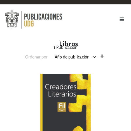
Libros
1
Publicación
Orden
Ordenar por
ascendente