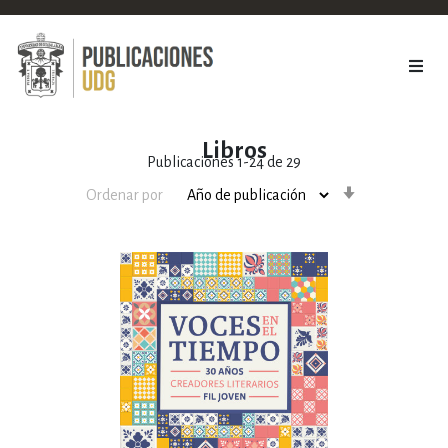
Libros
Publicaciones
1
-
24
de
29
Orden
Ordenar por
ascendente