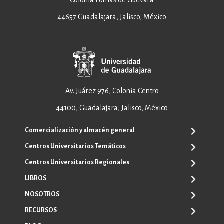
Colonia Lomas de Guevara
44657 Guadalajara, Jalisco, México
Av. Juárez 976, Colonia Centro
44100, Guadalajara, Jalisco, México
Comercialización y almacén general
Centros Universitarios Temáticos
ventas@editorial.udg.mx
WhatsApp: +52 33 1433 6869
Centros Universitarios Regionales
CUAAD
CUCEA
LIBROS
CUAAD
CUCS
CUCBA
NOSOTROS
TODOS LOS LIBROS
CUCBA
CUCEI
E-BOOKS
RECURSOS
CUCEI
SOBRE NOSOTROS
CUCOSTA
LIBROS DE TEXTO