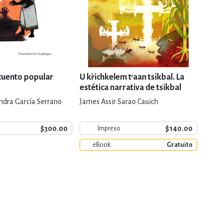
 cuento popular
U ki'ichkelem t'aan tsikbal. La
Cien
estética narrativa de tsikbal
Valla
ndra García Serrano
James Assir Sarao Cauich
Edmun
$300.00
$140.00
Impreso
eBook
Gratuito