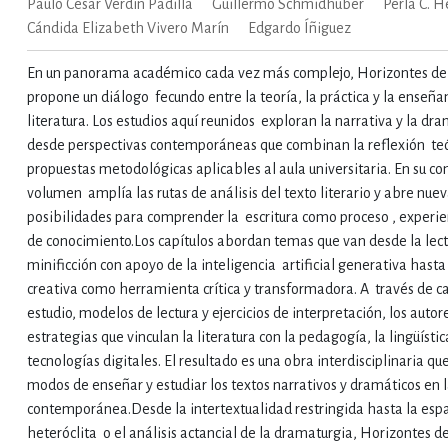
Paulo César Verdín Padilla
Guillermo Schmidhuber
Perla C. H
Cándida Elizabeth Vivero Marín
Edgardo Íñiguez
En un panorama académico cada vez más complejo, Horizontes de l
propone un diálogo fecundo entre la teoría, la práctica y la enseña
literatura. Los estudios aquí reunidos exploran la narrativa y la dr
desde perspectivas contemporáneas que combinan la reflexión teó
propuestas metodológicas aplicables al aula universitaria. En su con
volumen amplía las rutas de análisis del texto literario y abre nue
posibilidades para comprender la escritura como proceso , experie
de conocimiento.Los capítulos abordan temas que van desde la lect
minificción con apoyo de la inteligencia artificial generativa hasta 
creativa como herramienta crítica y transformadora. A través de c
estudio, modelos de lectura y ejercicios de interpretación, los auto
estrategias que vinculan la literatura con la pedagogía, la lingüístic
tecnologías digitales. El resultado es una obra interdisciplinaria qu
modos de enseñar y estudiar los textos narrativos y dramáticos en l
contemporánea.Desde la intertextualidad restringida hasta la esp
heteróclita o el análisis actancial de la dramaturgia, Horizontes de