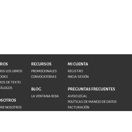
BROS
RECURSOS
MI CUENTA
OS LOS LIBROS
PROMOCIONALES
REGISTRO
BOOKS
CONVOCATORIAS
INICIA SESIÓN
ROS DE TEXTO
TÁLOGOS
BLOG
PREGUNTAS FRECUENTES
LA VENTANA ROJA
AVISO LEGAL
OSOTROS
POLÍTICAS DE MANEJO DE DATOS
BRE NOSOTROS
FACTURACIÓN
NTACTO
TORES