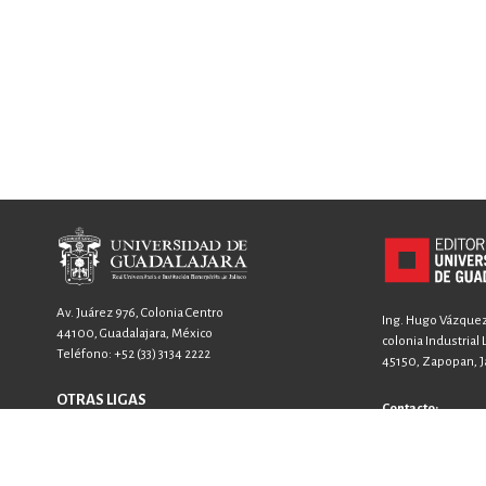
Av. Juárez 976, Colonia Centro
Ing. Hugo Vázquez 
44100, Guadalajara, México
colonia Industrial
Teléfono:
+52 (33) 3134 2222
45150, Zapopan, Ja
OTRAS LIGAS
Contacto:
FICG
+52 33 3640 6326
GACETA
+52 33 3640 4594
SIIAU
contacto@editori