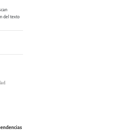
scan
n del texto
dad
endencias