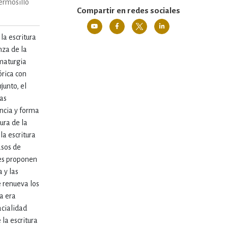
ermosillo
Compartir en redes sociales
a escritura
nza de la
amaturgia
rica con
junto, el
vas
ncia y forma
ura de la
la escritura
asos de
res proponen
a y las
e renueva los
a era
acialidad
 la escritura