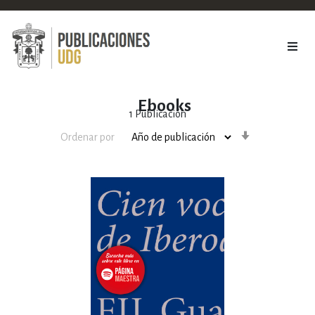
Ebooks
1
Publicación
Orden
Ordenar por
ascendente