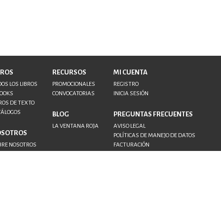
BROS
RECURSOS
MI CUENTA
OS LOS LIBROS
PROMOCIONALES
REGISTRO
BOOKS
CONVOCATORIAS
INICIA SESIÓN
ROS DE TEXTO
TÁLOGOS
BLOG
PREGUNTAS FRECUENTES
LA VENTANA ROJA
AVISO LEGAL
OSOTROS
POLÍTICAS DE MANEJO DE DATOS
BRE NOSOTROS
FACTURACIÓN
NTACTO
TORES