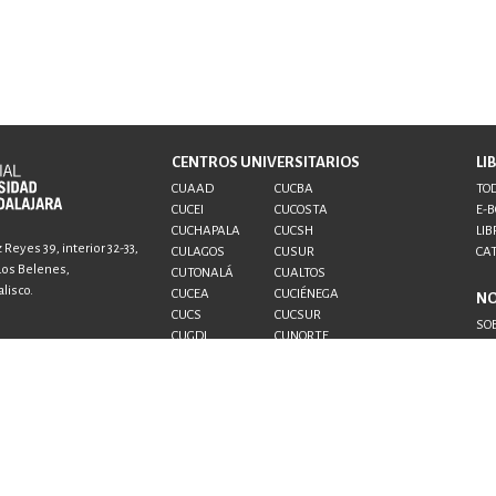
CENTROS UNIVERSITARIOS
LI
CUAAD
CUCBA
TOD
CUCEI
CUCOSTA
E-
CUCHAPALA
CUCSH
LIB
Reyes 39, interior 32-33,
CULAGOS
CUSUR
CA
 Los Belenes,
CUTONALÁ
CUALTOS
lisco.
CUCEA
CUCIÉNEGA
N
CUCS
CUCSUR
SO
CUGDL
CUNORTE
CO
CUTLAJOMULCO
CUTLAQUE
AU
CUVALLES
SUV
SEMS
UDG+
al.udg.mx
.udg.mx
 1433 6869