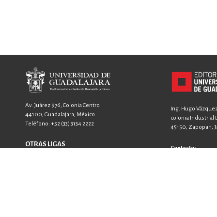
Av. Juárez 976, Colonia Centro
Ing. Hugo Vázquez 
44100, Guadalajara, México
colonia Industrial
Teléfono:
+52 (33) 3134 2222
45150, Zapopan, Ja
OTRAS LIGAS
Contacto:
FICG
+52 33 3640 6326
GACETA
+52 33 3640 4594
SIIAU
contacto@editori
ventas@editorial
WhatsApp: +52 33