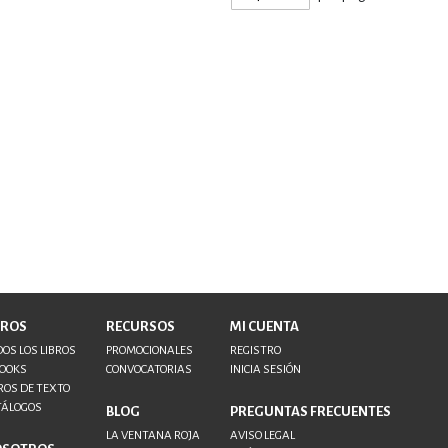
BROS
RECURSOS
MI CUENTA
OS LOS LIBROS
PROMOCIONALES
REGISTRO
BOOKS
CONVOCATORIAS
INICIA SESIÓN
ROS DE TEXTO
TÁLOGOS
BLOG
PREGUNTAS FRECUENTES
LA VENTANA ROJA
AVISO LEGAL