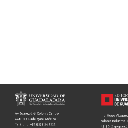
Av. Juárez 976, Colonia Centro
Ing. Hugo Vázquez 
44100, Guadalajara, México
colonia Industrial
Teléfono:
+52 (33) 3134 2222
45150, Zapopan, Ja