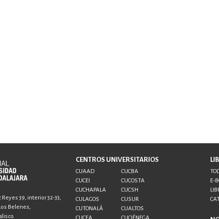
CENTROS UNIVERSITARIOS
LI
CUAAD
CUCBA
TOD
CUCEI
CUCOSTA
E-
CUCHAPALA
CUCSH
LIB
Reyes 39, interior 32-33,
CULAGOS
CUSUR
CA
 Los Belenes,
CUTONALÁ
CUALTOS
lisco.
CUCEA
CUCIÉNEGA