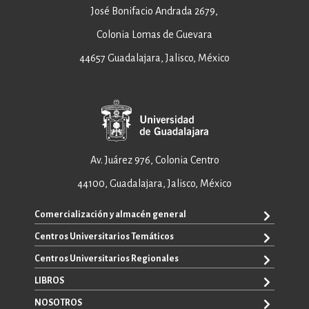
José Bonifacio Andrada 2679,
Colonia Lomas de Guevara
44657 Guadalajara, Jalisco, México
Av. Juárez 976, Colonia Centro
44100, Guadalajara, Jalisco, México
Comercialización y almacén general
Centros Universitarios Temáticos
ventas@editorial.udg.mx
WhatsApp: +52 33 1433 6869
Centros Universitarios Regionales
CUAAD
CUCEA
LIBROS
CUAAD
CUCS
CUCBA
NOSOTROS
TODOS LOS LIBROS