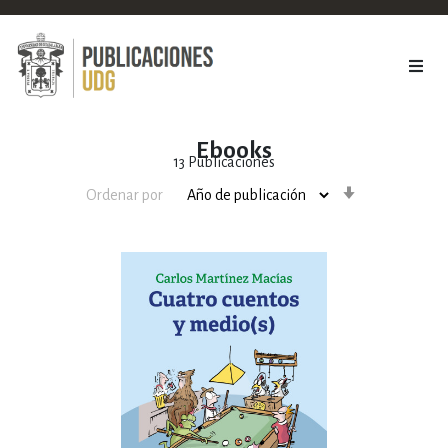
Ebooks
13
Publicaciones
Orden
Ordenar por
ascendente