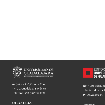
Av. Juárez 976, Colonia Centro
Ing. Hugo Vázquez 
44100, Guadalajara, México
colonia Industrial
Teléfono:
+52 (33) 3134 2222
45150, Zapopan, Ja
OTRAS LIGAS
Contacto: