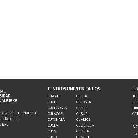
CENTROS UNIVERSITARIOS
LI
CUAAD
CUCBA
TOD
CUCEI
CUCOSTA
E-
CUCHAPALA
CUCSH
LIB
Reyes 39, interior 32-33,
CULAGOS
CUSUR
CA
 Los Belenes,
CUTONALÁ
CUALTOS
lisco.
CUCEA
CUCIÉNEGA
N
CUCS
CUCSUR
SO
CUGDL
CUNORTE