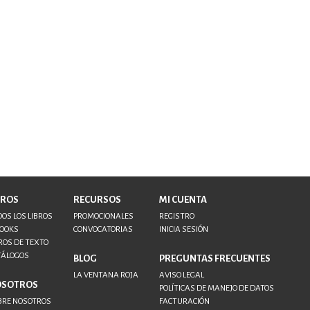
BROS
RECURSOS
MI CUENTA
OS LOS LIBROS
PROMOCIONALES
REGISTRO
BOOKS
CONVOCATORIAS
INICIA SESIÓN
ROS DE TEXTO
TÁLOGOS
BLOG
PREGUNTAS FRECUENTES
LA VENTANA ROJA
AVISO LEGAL
OSOTROS
POLÍTICAS DE MANEJO DE DATOS
BRE NOSOTROS
FACTURACIÓN