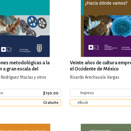
nes metodológicas a la
Veinte años de cultura empre
n a gran escala del
el Occidente de México
je y su contexto
 Rodríguez Macías y otros
Ricardo Arechavala Vargas
$150.00
so
Impreso
Gratuito
eBook