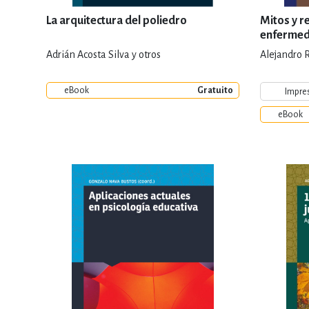
La arquitectura del poliedro
Mitos y r
enferme
Adrián Acosta Silva y otros
Alejandro 
eBook
Gratuito
Impre
eBook