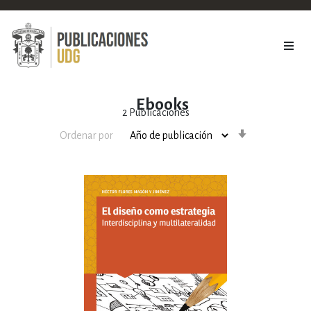
Ebooks
2
Publicaciones
Orden
Ordenar por
ascendente