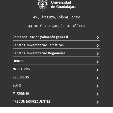
Av. Juárez 976, Colonia Centro
44100, Guadalajara, Jalisco, México
Comercialización y almacén general
Centros Universitarios Temáticos
ventas@editorial.udg.mx
WhatsApp: +52 33 1433 6869
Centros Universitarios Regionales
CUAAD
CUCEA
LIBROS
CUAAD
CUCS
CUCBA
NOSOTROS
TODOS LOS LIBROS
CUCBA
CUCEI
E-BOOKS
RECURSOS
CUCEI
SOBRE NOSOTROS
CUCOSTA
LIBROS DE TEXTO
CUCSH
CONTACTO
BLOG
CUCHAPALA
PROMOCIONALES
CATÁLOGOS
AUTORES
CUCSH
CONVOCATORIAS
MI CUENTA
LA VENTANA ROJA
CULAGOS
PREGUNTAS FRECUENTES
REGISTRO
CUSUR
INICIA SESIÓN
CUTONALÁ
AVISO LEGAL