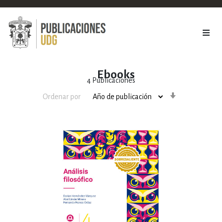
Ebooks
4
Publicaciones
Orden
Ordenar por
ascendente