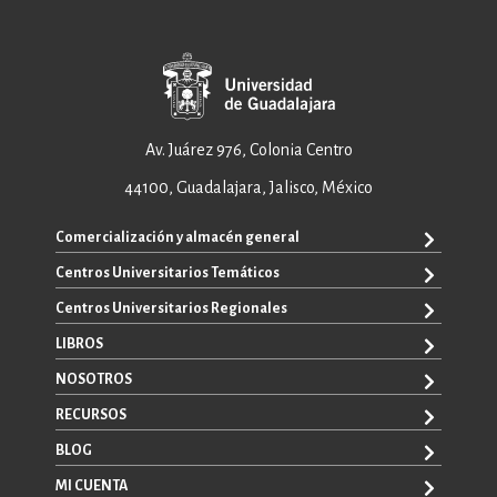
Av. Juárez 976, Colonia Centro
44100, Guadalajara, Jalisco, México
Comercialización y almacén general
Centros Universitarios Temáticos
ventas@editorial.udg.mx
WhatsApp: +52 33 1433 6869
Centros Universitarios Regionales
CUAAD
CUCEA
LIBROS
CUAAD
CUCS
CUCBA
NOSOTROS
TODOS LOS LIBROS
CUCBA
CUCEI
E-BOOKS
RECURSOS
CUCEI
SOBRE NOSOTROS
CUCOSTA
LIBROS DE TEXTO
CUCSH
CONTACTO
BLOG
CUCHAPALA
PROMOCIONALES
CATÁLOGOS
AUTORES
CUCSH
CONVOCATORIAS
MI CUENTA
LA VENTANA ROJA