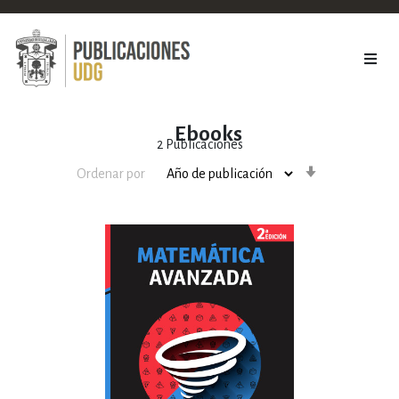
Ebooks
2
Publicaciones
Orden
Ordenar por
ascendente