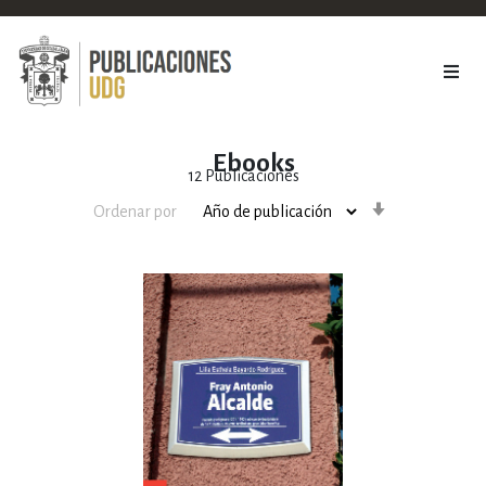
Ebooks
12
Publicaciones
Orden
Ordenar por
ascendente