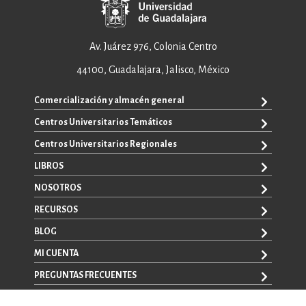
Av. Juárez 976, Colonia Centro
44100, Guadalajara, Jalisco, México
Comercialización y almacén general
Centros Universitarios Temáticos
ventas@editorial.udg.mx
WhatsApp: +52 33 1433 6869
Centros Universitarios Regionales
CUAAD
CUCEA
LIBROS
CUAAD
CUCS
CUCBA
NOSOTROS
TODOS LOS LIBROS
CUCBA
CUCEI
E-BOOKS
RECURSOS
CUCEI
SOBRE NOSOTROS
CUCOSTA
LIBROS DE TEXTO
CUCSH
CONTACTO
BLOG
CUCHAPALA
PROMOCIONALES
CATÁLOGOS
AUTORES
CUCSH
CONVOCATORIAS
MI CUENTA
LA VENTANA ROJA
CULAGOS
PREGUNTAS FRECUENTES
REGISTRO
CUSUR
INICIA SESIÓN
CUTONALÁ
AVISO LEGAL