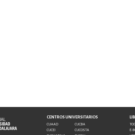
CENTROS UNIVERSITARIOS
LI
CUAAD
CUCBA
TOD
CUCEI
CUCOSTA
E-