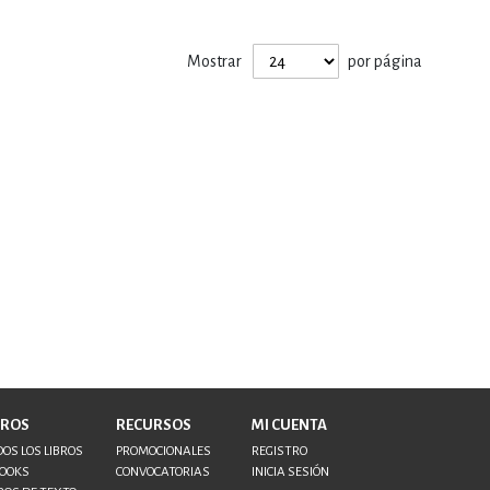
Mostrar
por página
BROS
RECURSOS
MI CUENTA
OS LOS LIBROS
PROMOCIONALES
REGISTRO
BOOKS
CONVOCATORIAS
INICIA SESIÓN