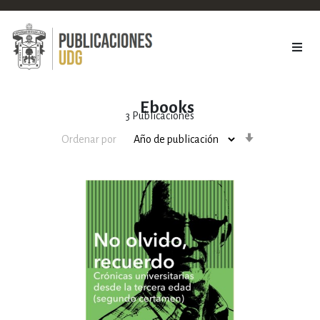
Ebooks
3
Publicaciones
Orden
Ordenar por
ascendente