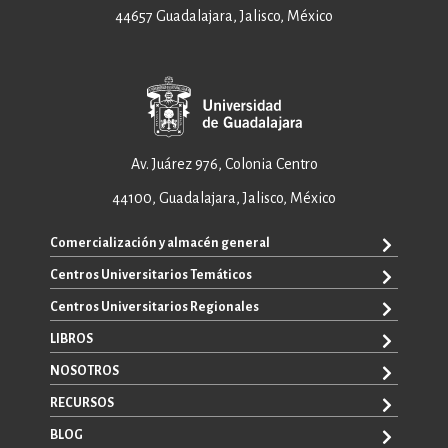
44657 Guadalajara, Jalisco, México
Av. Juárez 976, Colonia Centro
44100, Guadalajara, Jalisco, México
Comercialización y almacén general
Centros Universitarios Temáticos
ventas@editorial.udg.mx
WhatsApp: +52 33 1433 6869
Centros Universitarios Regionales
CUAAD
CUCEA
LIBROS
CUAAD
CUCS
CUCBA
NOSOTROS
TODOS LOS LIBROS
CUCBA
CUCEI
E-BOOKS
RECURSOS
CUCEI
SOBRE NOSOTROS
CUCOSTA
LIBROS DE TEXTO
CUCSH
CONTACTO
BLOG
CUCHAPALA
PROMOCIONALES
CATÁLOGOS