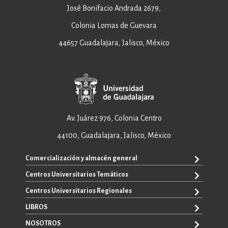
José Bonifacio Andrada 2679,
Colonia Lomas de Guevara
44657 Guadalajara, Jalisco, México
Av. Juárez 976, Colonia Centro
44100, Guadalajara, Jalisco, México
Comercialización y almacén general
Centros Universitarios Temáticos
ventas@editorial.udg.mx
WhatsApp: +52 33 1433 6869
Centros Universitarios Regionales
CUAAD
CUCEA
LIBROS
CUAAD
CUCS
CUCBA
NOSOTROS
TODOS LOS LIBROS