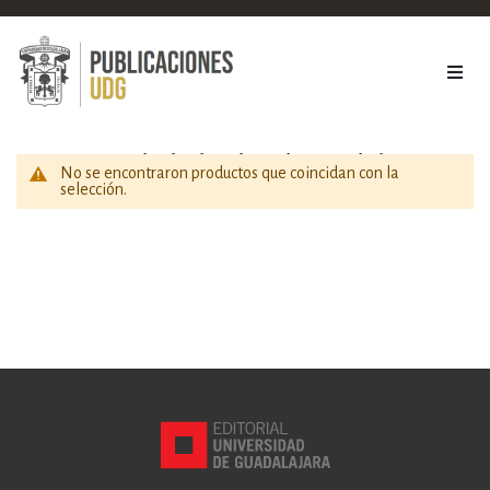
Sociedad y ciencias sociales
No se encontraron productos que coincidan con la
selección.