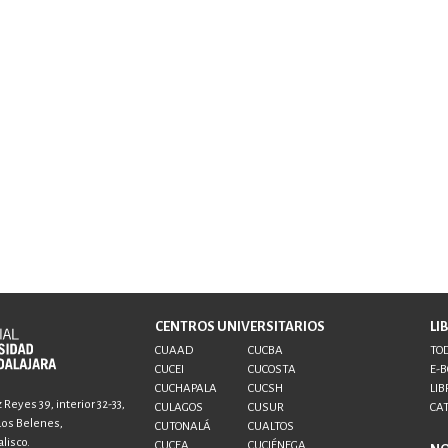
CENTROS UNIVERSITARIOS
LI
CUAAD
CUCBA
TOD
CUCEI
CUCOSTA
E-
CUCHAPALA
CUCSH
LIB
Reyes 39, interior 32-33,
CULAGOS
CUSUR
CA
 Los Belenes,
CUTONALÁ
CUALTOS
lisco.
CUCEA
CUCIÉNEGA