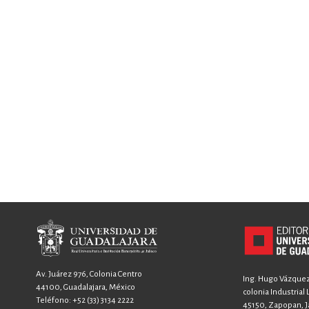
Av. Juárez 976, Colonia Centro
Ing. Hugo Vázquez 
44100, Guadalajara, México
colonia Industrial
Teléfono:
+52 (33) 3134 2222
45150, Zapopan, Ja