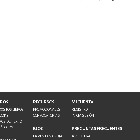
BROS
RECURSOS
MI CUENTA
OS LOS LIBROS
PROMOCIONALES
REGISTRO
BOOKS
CONVOCATORIAS
INICIA SESIÓN
ROS DE TEXTO
TÁLOGOS
BLOG
PREGUNTAS FRECUENTES
LA VENTANA ROJA
AVISO LEGAL