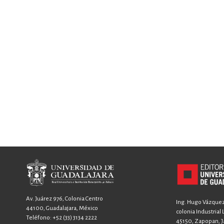
Av. Juárez 976, Colonia Centro
Ing. Hugo Vázquez 
44100, Guadalajara, México
colonia Industrial
Teléfono:
+52 (33) 3134 2222
45150, Zapopan, Ja