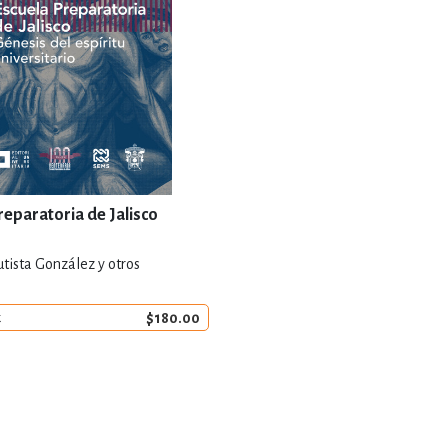
reparatoria de Jalisco
tista González y otros
$180.00
k