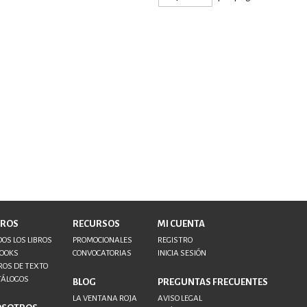
BROS
RECURSOS
MI CUENTA
OS LOS LIBROS
PROMOCIONALES
REGISTRO
BOOKS
CONVOCATORIAS
INICIA SESIÓN
ROS DE TEXTO
TÁLOGOS
BLOG
PREGUNTAS FRECUENTES
LA VENTANA ROJA
AVISO LEGAL