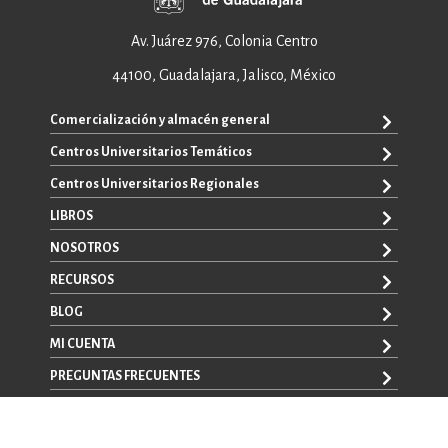
Av. Juárez 976, Colonia Centro
44100, Guadalajara, Jalisco, México
Comercialización y almacén general
Centros Universitarios Temáticos
ventas@editorial.udg.mx
WhatsApp: +52 33 1433 6869
Centros Universitarios Regionales
CUAAD
CUCEA
LIBROS
CUAAD
CUCS
CUCBA
NOSOTROS
TODOS LOS LIBROS
CUCBA
CUCEI
E-BOOKS
RECURSOS
CUCEI
SOBRE NOSOTROS
CUCOSTA
LIBROS DE TEXTO
CUCSH
CONTACTO
BLOG
CUCHAPALA
PROMOCIONALES
CATÁLOGOS
AUTORES
CUCSH
CONVOCATORIAS
MI CUENTA
LA VENTANA ROJA
CULAGOS
PREGUNTAS FRECUENTES
REGISTRO
CUSUR
INICIA SESIÓN
CUTONALÁ
AVISO LEGAL
CUALTOS
POLÍTICAS DE MANEJO DE DATOS
Mi carrito