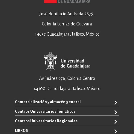
José Bonifacio Andrada 2679,
Colonia Lomas de Guevara
44657 Guadalajara, Jalisco, México
Av. Juárez 976, Colonia Centro
44100, Guadalajara, Jalisco, México
Comercialización y almacén general
Centros Universitarios Temáticos
ventas@editorial.udg.mx
WhatsApp: +52 33 1433 6869
Centros Universitarios Regionales
CUAAD
CUCEA
LIBROS
CUAAD