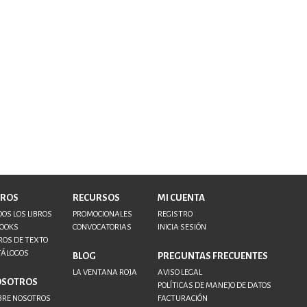
BROS
RECURSOS
MI CUENTA
OS LOS LIBROS
PROMOCIONALES
REGISTRO
BOOKS
CONVOCATORIAS
INICIA SESIÓN
ROS DE TEXTO
TÁLOGOS
BLOG
PREGUNTAS FRECUENTES
LA VENTANA ROJA
AVISO LEGAL
OSOTROS
POLÍTICAS DE MANEJO DE DATOS
BRE NOSOTROS
FACTURACIÓN