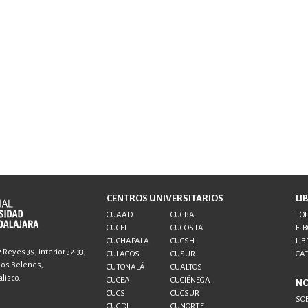
CENTROS UNIVERSITARIOS
LI
CUAAD
CUCBA
TOD
CUCEI
CUCOSTA
E-
CUCHAPALA
CUCSH
LIB
Reyes 39, interior 32-33,
CULAGOS
CUSUR
CA
 Los Belenes,
CUTONALÁ
CUALTOS
lisco.
CUCEA
CUCIÉNEGA
N
CUCS
CUCSUR
SO
CUGDL
CUNORTE