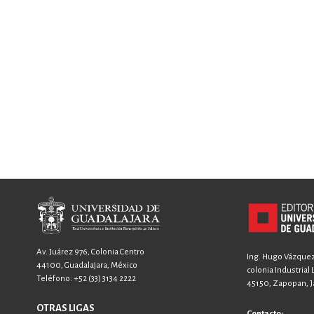
Av. Juárez 976, Colonia Centro
Ing. Hugo Vázquez 
44100, Guadalajara, México
colonia Industrial
Teléfono:
+52 (33) 3134 2222
45150, Zapopan, Ja
OTRAS LIGAS
Contacto: