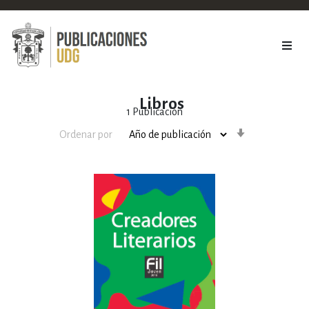
Libros
1
Publicación
Orden
Ordenar por
ascendente