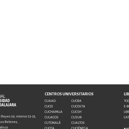
CENTROS UNIVERSITARIOS
LI
CUAAD
CUCBA
TOD
CUCEI
CUCOSTA
E-
CUCHAPALA
CUCSH
LIB
Reyes 39, interior 32-33,
CULAGOS
CUSUR
CA
 Los Belenes,
CUTONALÁ
CUALTOS
lisco.
CUCEA
CUCIÉNEGA