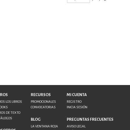
BROS
RECURSOS
MI CUENTA
OS LOS LIBROS
PROMOCIONALES
REGISTRO
BOOKS
CONVOCATORIAS
INICIA SESIÓN
ROS DE TEXTO
TÁLOGOS
BLOG
PREGUNTAS FRECUENTES
LA VENTANA ROJA
AVISO LEGAL