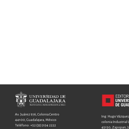
Av. Juárez 976, Colonia Centro
Ing. Hugo Vázquez 
44100, Guadalajara, México
colonia Industrial
Teléfono:
+52 (33) 3134 2222
45150, Zapopan, Ja