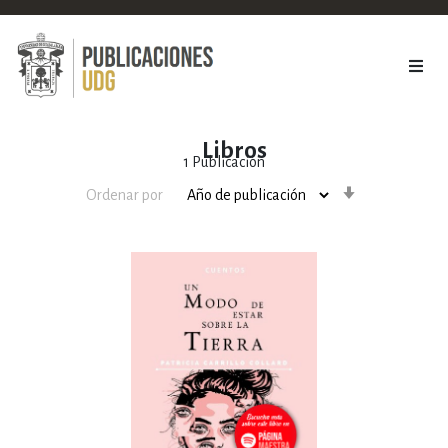
Libros
1
Publicación
Orden
Ordenar por
ascendente