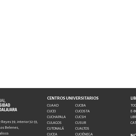
CENTROS UNIVERSITARIOS
LI
CUAAD
CUCBA
TOD
CUCEI
CUCOSTA
E-
CUCHAPALA
CUCSH
LIB
Reyes 39, interior 32-33,
CULAGOS
CUSUR
CA
 Los Belenes,
CUTONALÁ
CUALTOS
lisco.
CUCEA
CUCIÉNEGA
N