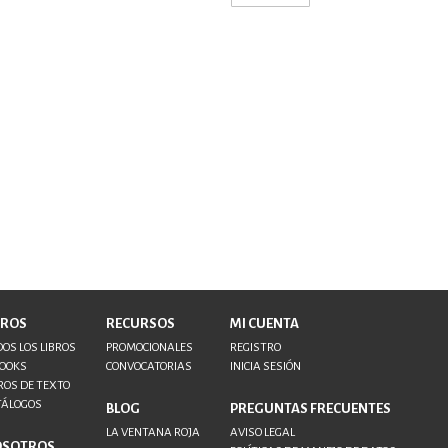
BROS
RECURSOS
MI CUENTA
OS LOS LIBROS
PROMOCIONALES
REGISTRO
BOOKS
CONVOCATORIAS
INICIA SESIÓN
ROS DE TEXTO
TÁLOGOS
BLOG
PREGUNTAS FRECUENTES
LA VENTANA ROJA
AVISO LEGAL
OSOTROS