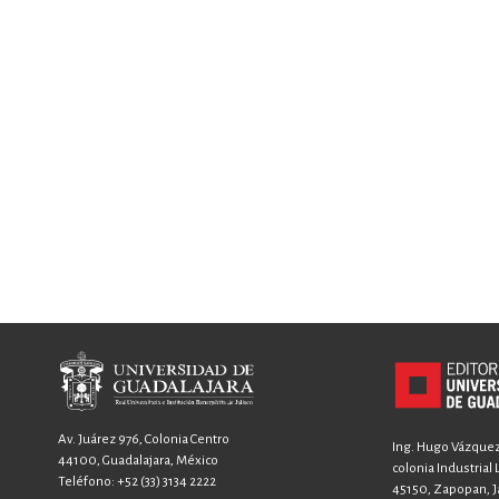
Av. Juárez 976, Colonia Centro
Ing. Hugo Vázquez 
44100, Guadalajara, México
colonia Industrial
Teléfono:
+52 (33) 3134 2222
45150, Zapopan, Ja