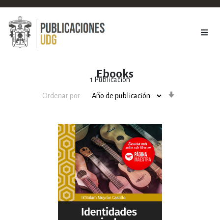
Ebooks
1
Publicación
Orden
Ordenar por
ascendente