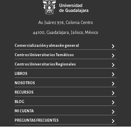
Av. Juárez 976, Colonia Centro
44100, Guadalajara, Jalisco, México
Comercialización y almacén general
Centros Universitarios Temáticos
ventas@editorial.udg.mx
WhatsApp: +52 33 1433 6869
Centros Universitarios Regionales
CUAAD
CUCEA
LIBROS
CUAAD
CUCS
CUCBA
NOSOTROS
TODOS LOS LIBROS
CUCBA
CUCEI
E-BOOKS
RECURSOS
CUCEI
SOBRE NOSOTROS
CUCOSTA
LIBROS DE TEXTO
CUCSH
CONTACTO
BLOG
CUCHAPALA
PROMOCIONALES
CATÁLOGOS
AUTORES
CUCSH
CONVOCATORIAS
MI CUENTA
LA VENTANA ROJA
CULAGOS
PREGUNTAS FRECUENTES
REGISTRO
CUSUR
INICIA SESIÓN