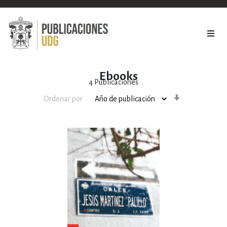
Ebooks
4
Publicaciones
Orden
Ordenar por
ascendente